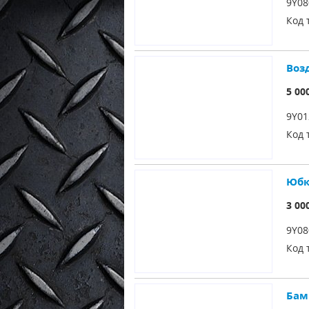
9Y08
Код 
Воз
5 00
9Y01
Код 
Юбк
3 00
9Y08
Код 
Бам