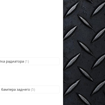
тка радиатора
(1)
 бампера заднего
(5)