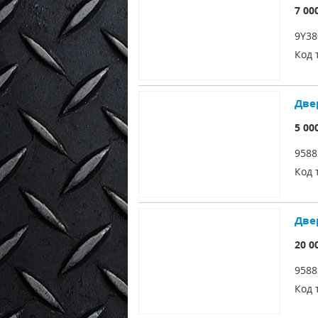
7 00
9Y38
Код 
Две
5 00
9588
Код 
Две
20 0
9588
Код 