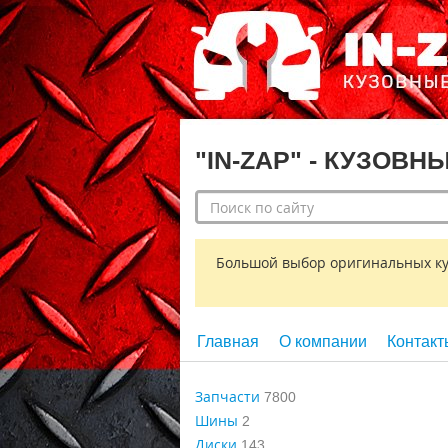
"IN-ZAP" - КУЗОВН
Большой выбор оригинальных кузо
Главная
О компании
Контакт
Запчасти
7800
Шины
2
Диски
143