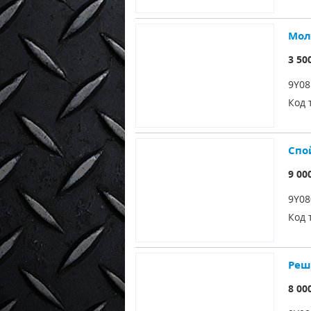
Мол
3 50
9Y08
Код 
Спо
9 00
9Y08
Код 
Реш
8 00