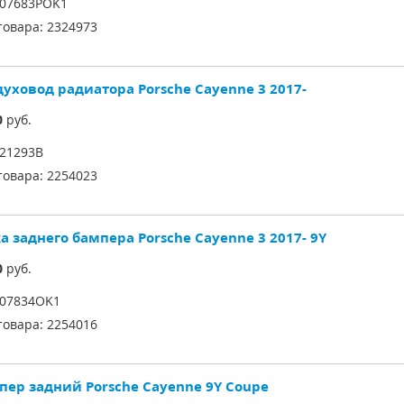
07683POK1
товара:
2324973
духовод радиатора Porsche Cayenne 3 2017-
0
руб.
21293B
товара:
2254023
а заднего бампера Porsche Cayenne 3 2017- 9Y
0
руб.
07834OK1
товара:
2254016
пер задний Porsche Cayenne 9Y Coupe