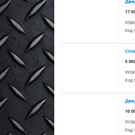
Две
17 0
9588
Код 
Спо
5 00
9Y08
Код 
Две
10 0
9Y38
Код 