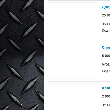
Две
25 0
9588
Код 
Спо
5 00
9Y08
Код 
Кро
2 00
9Y08