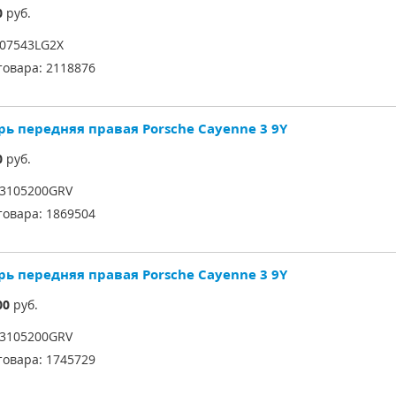
0
руб.
07543LG2X
товара:
2118876
рь передняя правая Porsche Cayenne 3 9Y
0
руб.
3105200GRV
товара:
1869504
рь передняя правая Porsche Cayenne 3 9Y
00
руб.
3105200GRV
товара:
1745729