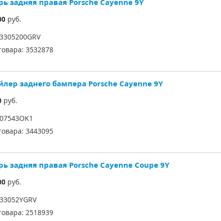
рь задняя правая Porsche Cayenne 9Y
00
руб.
3305200GRV
товара:
3532878
йлер заднего бампера Porsche Cayenne 9Y
0
руб.
07543OK1
товара:
3443095
рь задняя правая Porsche Cayenne Coupe 9Y
00
руб.
33052YGRV
товара:
2518939