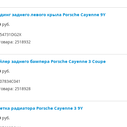
динг заднего левого крыла Porsche Cayenne 9Y
0
руб.
54731DG2X
товара:
2518932
йлер заднего бампера Porsche Cayenne 3 Coupe
0
руб.
07834C041
товара:
2518928
етка радиатора Porsche Cayenne 3 9Y
0
руб.