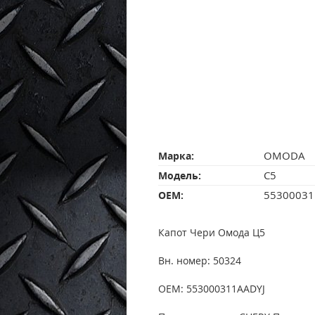
OMODA
Марка:
C5
Модель:
55300031
OEM:
Капот Чери Омода Ц5
Вн. номер: 50324
OEM: 553000311AADYJ