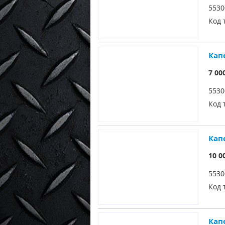
5530
Код 
Кап
7 00
5530
Код 
Кап
10 0
5530
Код 
Кап