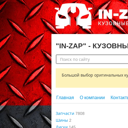
"IN-ZAP" - КУЗОВН
Большой выбор оригинальных кузо
Главная
О компании
Контакт
Запчасти
7808
Шины
2
Диски
145