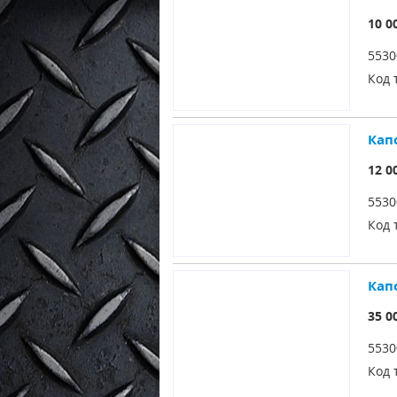
10 0
5530
Код 
Кап
12 0
5530
Код 
Кап
35 0
5530
Код 