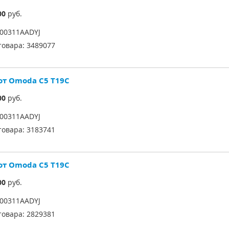
00
руб.
00311AADYJ
товара:
3489077
от Omoda C5 T19C
00
руб.
00311AADYJ
товара:
3183741
от Omoda C5 T19C
00
руб.
00311AADYJ
товара:
2829381