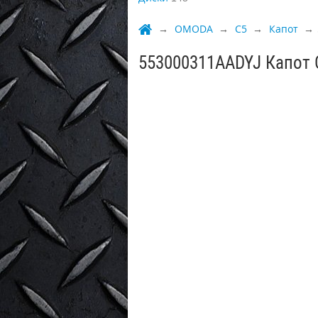
OMODA
C5
Капот
553000311AADYJ Капот