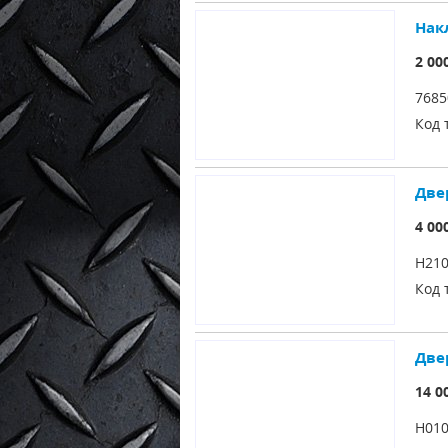
Накл
2 00
768
Код 
Двер
4 00
H21
Код 
Двер
14 0
H01