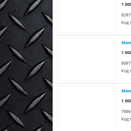
1 00
828
Код 
Мол
1 00
808
Код 
Молд
1 00
788
Код 