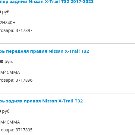
ер задний Nissan X-Trail T32 2017-2023
0
руб.
22HZ40H
товара:
3717897
ь передняя правая Nissan X-Trail T32
00
руб.
0M4CMMA
товара:
3717896
ь задняя правая Nissan X-Trail T32
0
руб.
0M4CMMA
товара:
3717895