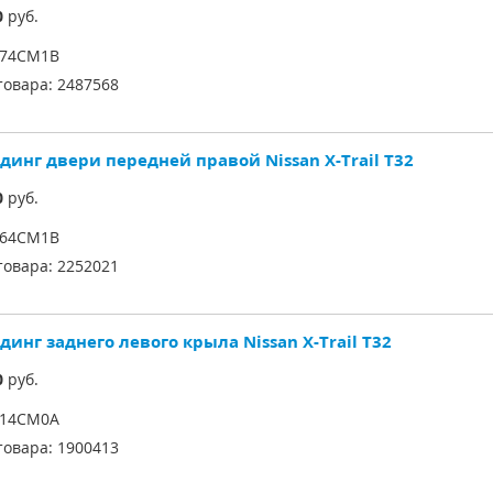
0
руб.
774CM1B
товара:
2487568
динг двери передней правой Nissan X-Trail T32
0
руб.
764CM1B
товара:
2252021
инг заднего левого крыла Nissan X-Trail T32
0
руб.
614СM0A
товара:
1900413