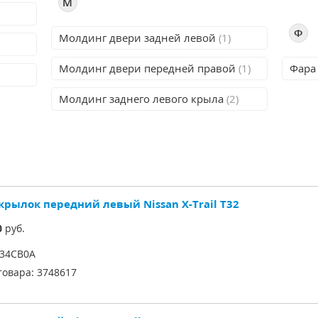
М
Ф
Молдинг двери задней левой
(1)
Молдинг двери передней правой
(1)
Фара
Молдинг заднего левого крыла
(2)
крылок передний левый Nissan X-Trail T32
0
руб.
34CB0A
товара:
3748617