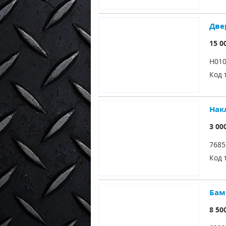
Двер
15 0
H01
Код 
Накл
3 00
768
Код 
Бамп
8 50