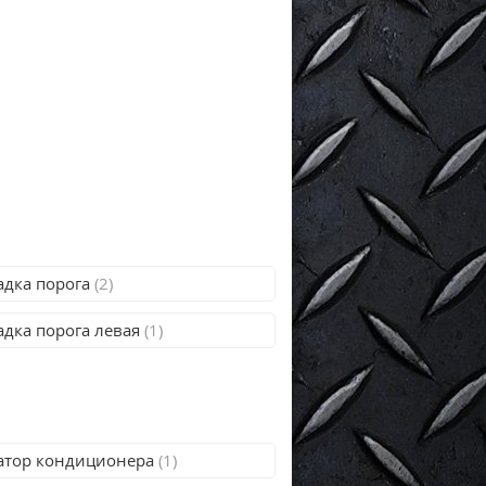
адка порога
(2)
адка порога левая
(1)
атор кондиционера
(1)