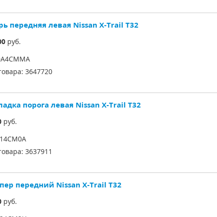
ь передняя левая Nissan X-Trail T32
00
руб.
0A4CMMA
товара:
3647720
адка порога левая Nissan X-Trail T32
0
руб.
514CM0A
товара:
3637911
ер передний Nissan X-Trail T32
0
руб.