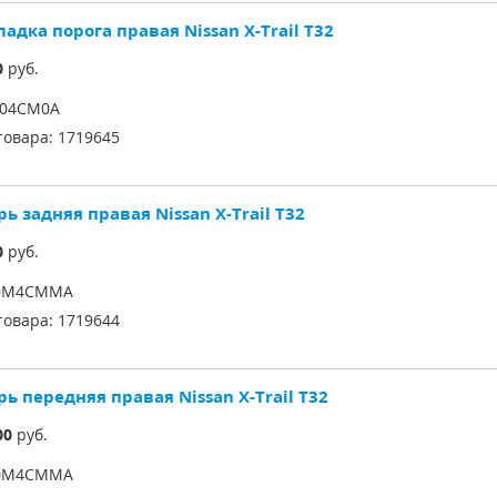
адка порога правая Nissan X-Trail T32
0
руб.
504CM0A
товара:
1719645
ь задняя правая Nissan X-Trail T32
0
руб.
0M4CMMA
товара:
1719644
ь передняя правая Nissan X-Trail T32
00
руб.
0M4CMMA