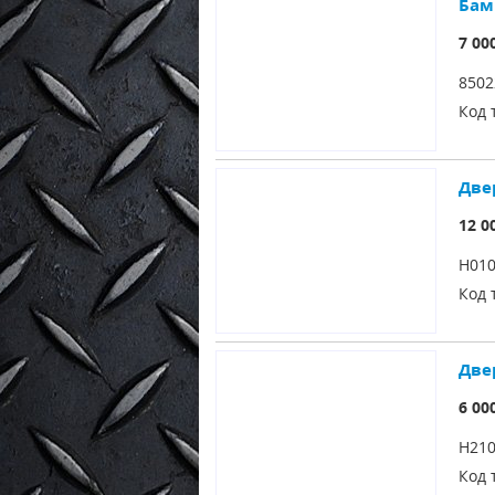
Бамп
7 00
850
Код 
Двер
12 0
H01
Код 
Двер
6 00
H21
Код 