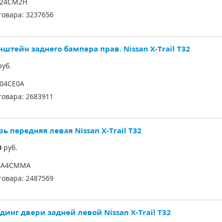
224CM2H
товара:
3237656
штейн заднего бампера прав. Nissan X-Trail T32
уб.
04CE0A
товара:
2683911
ь передняя левая Nissan X-Trail T32
0
руб.
0A4CMMA
товара:
2487569
динг двери задней левой Nissan X-Trail T32