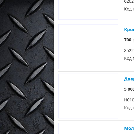
620
Код 
Крон
700
р
8522
Код 
Двер
5 00
H01
Код 
Мол