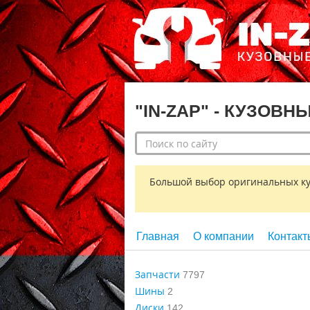
"IN-ZAP" - КУЗОВН
Большой выбор оригинальных кузо
Главная
О компании
Контакт
Запчасти
7797
Шины
2
Диски
142