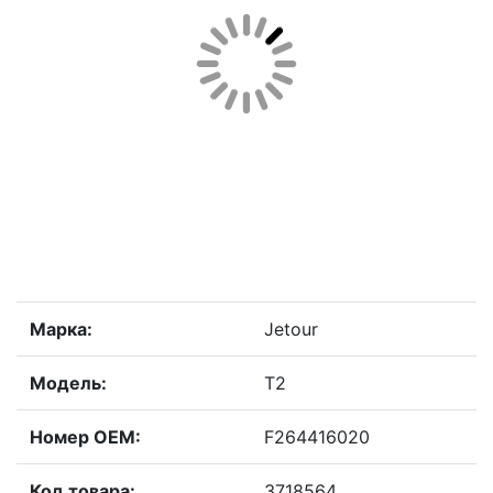
Марка:
Jetour
Модель:
T2
Номер OEM:
F264416020
Код товара:
3718564