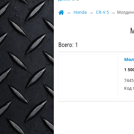
Honda
CR-V 5
Молдинг
М
Всего: 1
Мол
1 50
7445
Код 