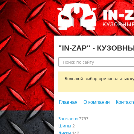
"IN-ZAP" - КУЗОВН
Большой выбор оригинальных кузо
Главная
О компании
Контакт
Запчасти
7797
Шины
2
Диски
142