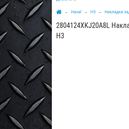
Haval
H3
Накладка за
2804124XKJ20A8L Накла
H3