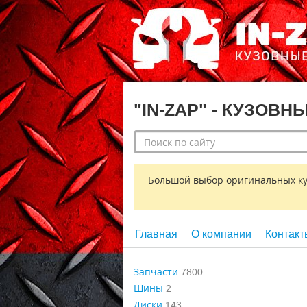
"IN-ZAP" - КУЗОВН
Большой выбор оригинальных кузо
Главная
О компании
Контакт
Запчасти
7800
Шины
2
Диски
143