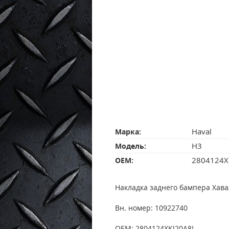
Haval
Марка:
H3
Модель:
2804124X
OEM:
Накладка заднего бампера Хава
Вн. номер: 10922740
OEM: 2804124XKJ20A8L